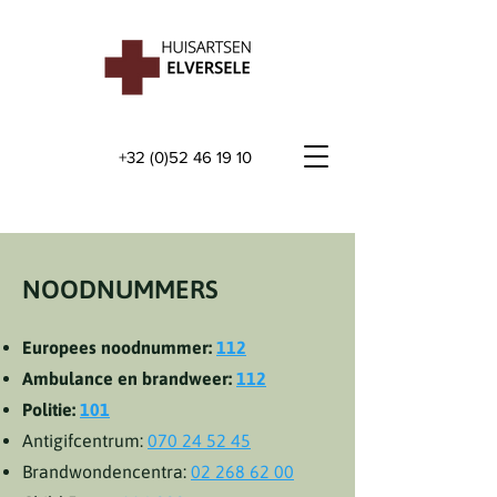
+32 (0)52 46 19 10
NOODNUMMERS
Europees noodnummer:
112
Ambulance en brandweer:
112
Politie:
101
Antigifcentrum:
070 24 52 45
Brandwondencentra:
02 268 62 00