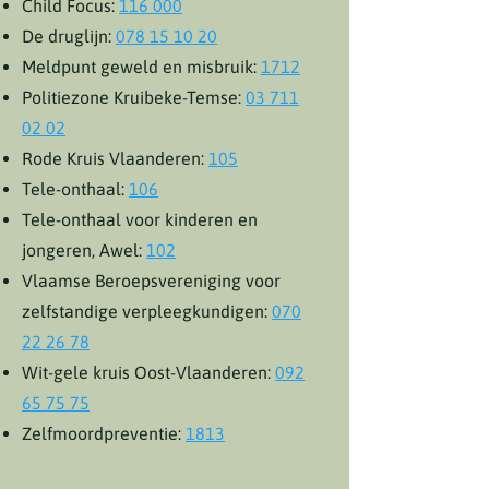
Child Focus:
116 000
De druglijn:
078 15 10 20
Meldpunt geweld en misbruik:
1712
Politiezone Kruibeke-Temse:
03 711
02 02
Rode Kruis Vlaanderen:
105
Tele-onthaal:
106
Tele-onthaal voor kinderen en
jongeren, Awel:
102
Vlaamse Beroepsvereniging voor
zelfstandige verpleegkundigen:
070
22 26 78
Wit-gele kruis Oost-Vlaanderen:
092
65 75 75
Zelfmoordpreventie:
1813